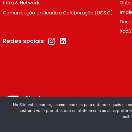
Infra & Network
Outso
Impl
Comunicação Unificada e Colaboração (UC&C)
Dese
XaaS
Redes sociais
No Site exbiz.com.br, usamos cookies para entender quais os con
mostrar a você produtos que se alinhem com as suas preferên
©️ Todos os direitos reservados - EXBIZ
melho